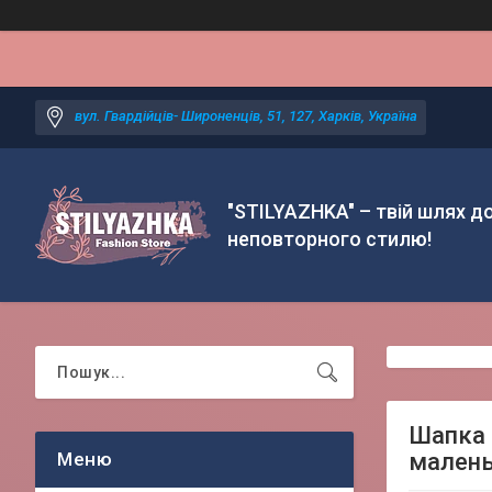
вул. Гвардійців- Широненців, 51, 127, Харків, Україна
"STILYAZHKA" – твій шлях д
неповторного стилю!
Шапка 
мален