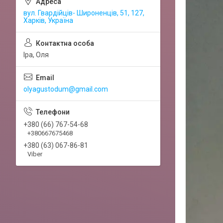
вул. Гвардійців- Широненців, 51, 127,
Харків, Україна
Іра, Оля
olyagustodum@gmail.com
+380 (66) 767-54-68
+380667675468
+380 (63) 067-86-81
Viber