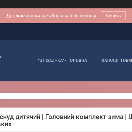
Детские головные уборы на все сезоны
Купить
о
"STILYAZHKA" - ГОЛОВНА
КАТАЛОГ ТОВА
снуд дитячий | Головний комплект зима |
ьких