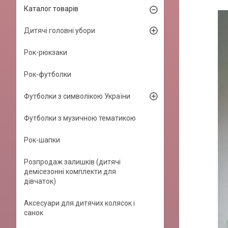
Каталог товарів
Дитячі головні убори
Рок-рюкзаки
Рок-футболки
Футболки з символікою України
Футболки з музичною тематикою
Рок-шапки
Розпродаж залишків (дитячі
демісезонні комплекти для
дівчаток)
Аксесуари для дитячих колясок і
санок