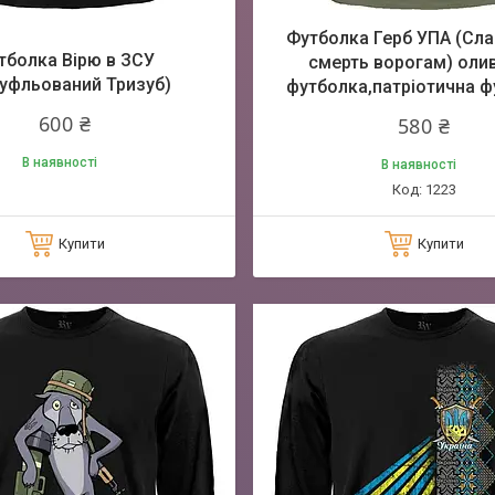
Футболка Герб УПА (Слав
тболка Вірю в ЗСУ
смерть ворогам) оли
уфльований Тризуб)
футболка,патріотична ф
600 ₴
580 ₴
В наявності
В наявності
1223
Купити
Купити