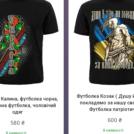
Футболка Козак ( Душу й 
Калина, футболка чорна,
покладемо за нашу св
чна футболка, чоловічий
Футболка патріоти
одяг
600 ₴
580 ₴
В наявності
В наявності