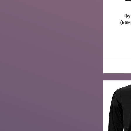
Фу
(кам