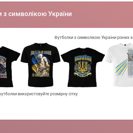
 з символікою України
Футболки з символікою України різних з
футболки використовуйте розмірну сітку: