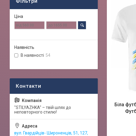
Фільтри
Ціна
Наявність
В наявності
54
Біла фут
"STILYAZHKA" – твій шлях до
Футб
неповторного стилю!
вул. Гвардійців- Широненців, 51, 127,