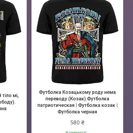
Футболка Козацькому роду нема
тіло мі,
переводу (Козак).Футболка
ободу).
патриотическая | Футболка козак |
чна
Футболка черная
580 ₴
В наявності