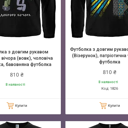
Футболка з довгим рукав
лка з довгим рукавом
(Візерунок), патріотична
вічора (вовк), чоловіча
футболка
а, бавовняна футболка
810 ₴
810 ₴
В наявності
В наявності
1826
Купити
Купити