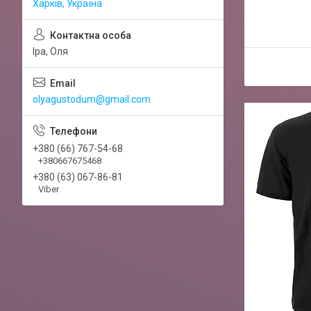
Харків, Україна
Іра, Оля
olyagustodum@gmail.com
+380 (66) 767-54-68
+380667675468
+380 (63) 067-86-81
Viber