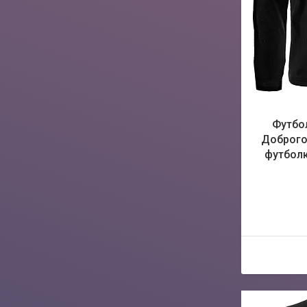
Футбо
Доброго 
футболк