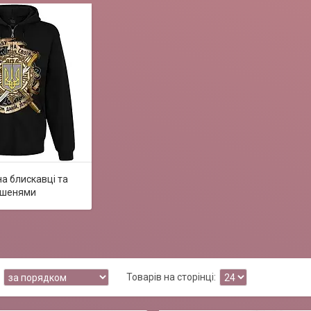
на блискавці та
ишенями