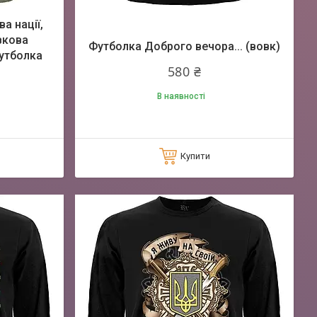
а нації,
вкова
Футболка Доброго вечора... (вовк)
утболка
580 ₴
В наявності
Купити