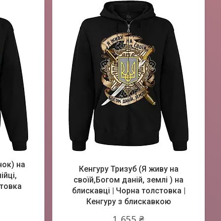
нок) на
Кенгуру Тризуб (Я живу на
ійці,
своїй,Богом даній, землі ) на
стовка
блискавці | Чорна толстовка |
Кенгуру з блискавкою
1 655 ₴