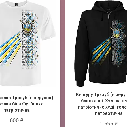
Кенгуру Тризуб (візеру
болка Тризуб (візерунок)
блискавці. Худі на зм
олка біла Футболка
патріотичне худі, тол
патріотична
патреотична
600 ₴
1 655 ₴