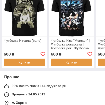
Футболка Nirvana (band)
Футболка Kiss "Monster" |
Футб
Футболка рокерська |
Футб
Футболка рок | Футболка
Футб
бавовняна
Футб
600
600
600
₴
₴
Купити
Купити
Про нас
99% позитивних з 144 відгуків за рік
Працює з 24.05.2013
м. Харків