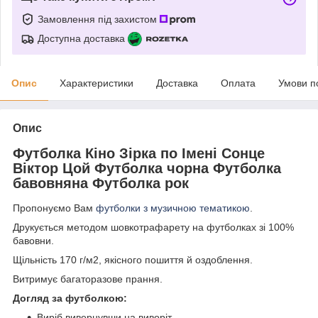
Замовлення під захистом
Доступна доставка
Опис
Характеристики
Доставка
Оплата
Умови п
Опис
Футболка Кіно Зірка по Імені Сонце
Віктор Цой Футболка чорна Футболка
бавовняна Футболка рок
Пропонуємо Вам
футболки з музичною тематикою
.
Друкується методом шовкотрафарету на футболках зі 100%
бавовни.
Щільність 170 г/м2, якісного пошиття й оздоблення.
Витримує багаторазове прання.
Догляд за футболкою:
Виріб вивернувши на виворіт.