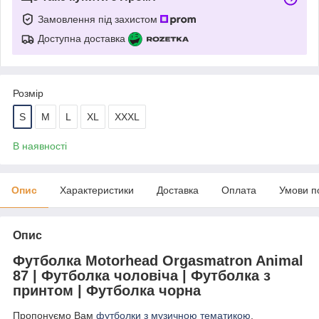
Замовлення під захистом
Доступна доставка
Розмір
S
M
L
XL
XXXL
В наявності
Опис
Характеристики
Доставка
Оплата
Умови п
Опис
Футболка Motorhead Orgasmatron Animal
87 | Футболка чоловіча | Футболка з
принтом | Футболка чорна
Пропонуємо Вам
футболки з музичною тематикою
.