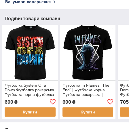
Всі умови повернення
Подібні товари компанії
Футболка System Of a
Футболка In Flames "The
Футб
Down Футболка рокерська
End" | Футболка чорна
Domi
Футболка чорна футболка
Футболка рокерська |
Футб
з принтом
Футболка з принтом
Футб
600
600
705
₴
₴
Футб
Купити
Купити