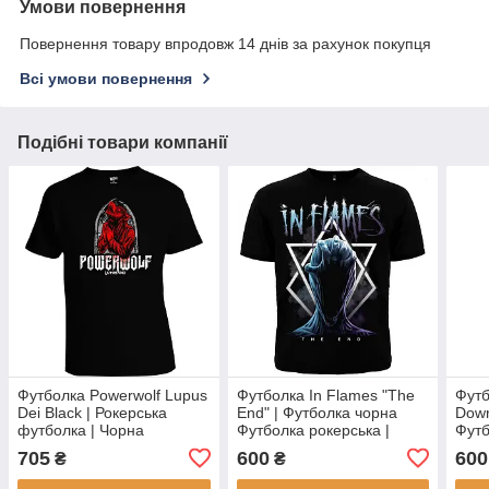
Умови повернення
Повернення товару впродовж 14 днів за рахунок покупця
Всі умови повернення
Подібні товари компанії
Футболка Powerwolf Lupus
Футболка In Flames "The
Футб
Dei Black | Рокерська
End" | Футболка чорна
Down
футболка | Чорна
Футболка рокерська |
Футб
футболка | Бавовняна
Футболка з принтом
з пр
705
600
600
₴
₴
футболка