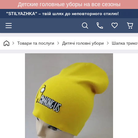
Детские головные уборы на все сезоны
"STILYAZHKA" – твій шлях до неповторного стилю!
Товари та послуги
Дитячі головні убори
Шапка трико