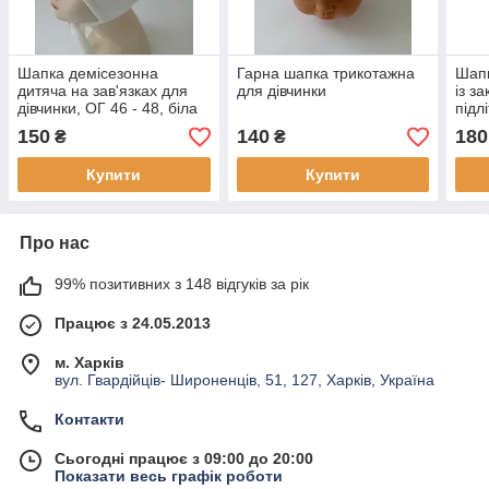
Шапка демісезонна
Гарна шапка трикотажна
Шапк
дитяча на зав'язках для
для дівчинки
із з
дівчинки, ОГ 46 - 48, біла
підл
ангора
Шапк
150
140
180
₴
₴
Шапк
Купити
Купити
Про нас
99% позитивних з 148 відгуків за рік
Працює з 24.05.2013
м. Харків
вул. Гвардійців- Широненців, 51, 127, Харків, Україна
Контакти
Сьогодні працює з 09:00 до 20:00
Показати весь графік роботи