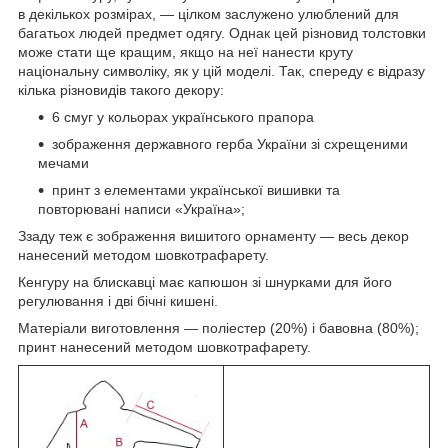
в декількох розмірах, — цілком заслужено улюблений для
багатьох людей предмет одягу. Однак цей різновид толстовки
може стати ще кращим, якщо на неї нанести круту
національну символіку, як у цій моделі. Так, спереду є відразу
кілька різновидів такого декору:
6 смуг у кольорах українського прапора
зображення державного герба України зі схрещеними
мечами
принт з елементами української вишивки та
повторювані написи «Україна»;
Ззаду теж є зображення вишитого орнаменту — весь декор
нанесений методом шовкотрафарету.
Кенгуру на блискавці має капюшон зі шнурками для його
регулювання і дві бічні кишені.
Матеріали виготовлення — поліестер (20%) і бавовна (80%);
принт нанесений методом шовкотрафарету.