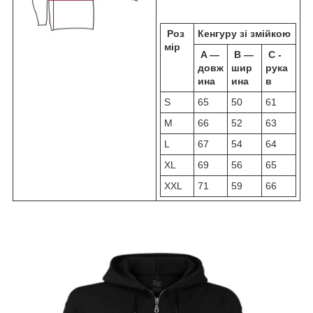
Роз
Кенгуру зі змійкою
мір
A —
B —
C -
довж
шир
рука
ина
ина
в
S
65
50
61
M
66
52
63
L
67
54
64
XL
69
56
65
XXL
71
59
66