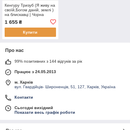
Кенгуру Тризуб (Я живу на
своїй,Богом даній, землі )
на блискавці | Чорна
толстовка | Кенгуру з
1 655
₴
блискавкою
Купити
Про нас
99% позитивних з 144 відгуків за рік
Працює з 24.05.2013
м. Харків
вул. Гвардійців- Широненців, 51, 127, Харків, Україна
Контакти
Сьогодні вихідний
Показати весь графік роботи