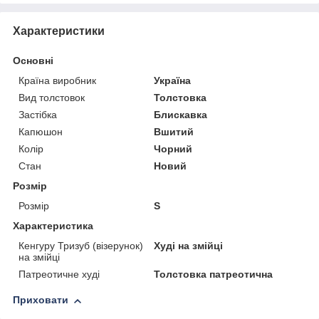
Характеристики
Основні
Країна виробник
Україна
Вид толстовок
Толстовка
Застібка
Блискавка
Капюшон
Вшитий
Колір
Чорний
Стан
Новий
Розмір
Розмір
S
Характеристика
Кенгуру Тризуб (візерунок)
Худі на змійці
на змійці
Патреотичне худі
Толстовка патреотична
Приховати