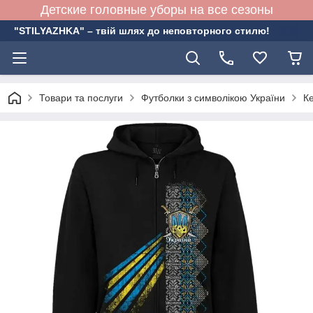
Детские головные уборы на все сезоны
"STILYAZHKA" – твій шлях до неповторного стилю!
Товари та послуги
Футболки з символікою України
К