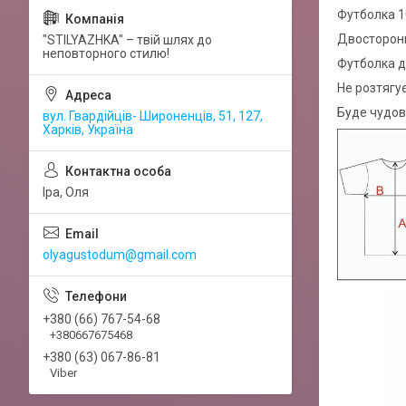
Футболка 1
Двосторонн
"STILYAZHKA" – твій шлях до
неповторного стилю!
Футболка д
Не розтягу
Буде чудов
вул. Гвардійців- Широненців, 51, 127,
Харків, Україна
Іра, Оля
olyagustodum@gmail.com
+380 (66) 767-54-68
+380667675468
+380 (63) 067-86-81
Viber