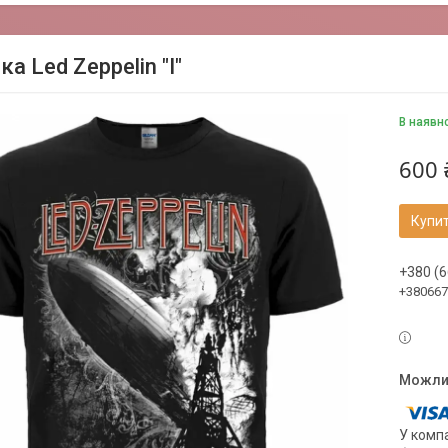
а Led Zeppelin "I"
В наявн
600 
Купи
+380 (6
+380667
У компа