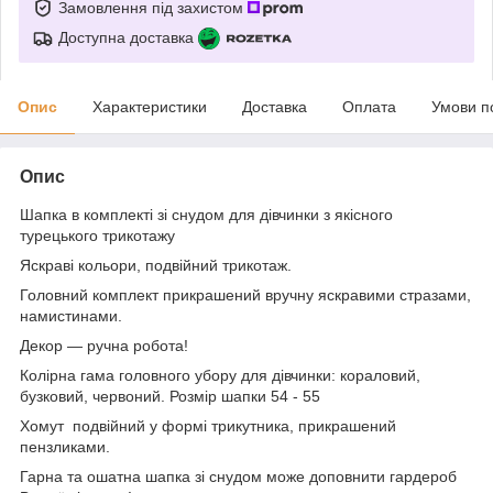
Замовлення під захистом
Доступна доставка
Опис
Характеристики
Доставка
Оплата
Умови п
Опис
Шапка в комплекті зі снудом для дівчинки з якісного
турецького трикотажу
Яскраві кольори, подвійний трикотаж.
Головний комплект прикрашений вручну яскравими стразами,
намистинами.
Декор — ручна робота!
Колірна гама головного убору для дівчинки: кораловий,
бузковий, червоний. Розмір шапки 54 - 55
Хомут подвійний у формі трикутника, прикрашений
пензликами.
Гарна та ошатна шапка зі снудом може доповнити гардероб