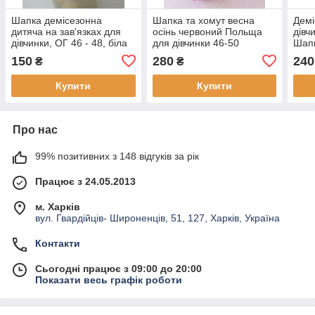
Шапка демісезонна
Шапка та хомут весна
Демі
дитяча на зав'язках для
осінь червоний Польща
дівч
дівчинки, ОГ 46 - 48, біла
для дівчинки 46-50
Шапк
ангора
дівч
150
280
240
₴
₴
Купити
Купити
Про нас
99% позитивних з 148 відгуків за рік
Працює з 24.05.2013
м. Харків
вул. Гвардійців- Широненців, 51, 127, Харків, Україна
Контакти
Сьогодні працює з 09:00 до 20:00
Показати весь графік роботи