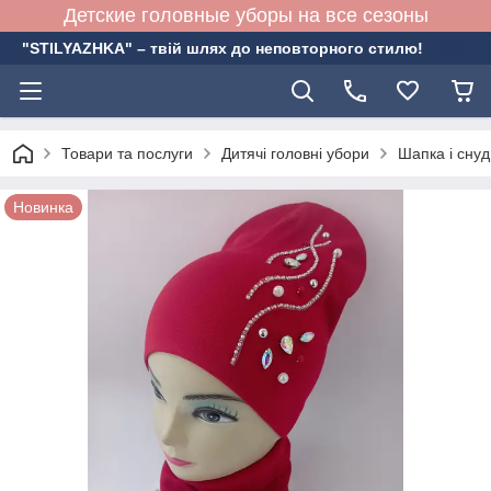
Детские головные уборы на все сезоны
"STILYAZHKA" – твій шлях до неповторного стилю!
Товари та послуги
Дитячі головні убори
Шапка і снуд
Новинка