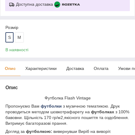
Доступна доставка
Розмір
S
M
В наявності
Опис
Характеристики
Доставка
Оплата
Умови п
Опис
Футболка Flash Vintage
Пропонуємо Вам
футболки
з музичною тематикою. Друк
проводиться методом шовкотрафарету на
футболках
з 100%
бавовни. Щільність 170 гр/м2,якісного пошиття та оздоблення.
Витримує багаторазові прання.
Догляд за
футболкою:
вивернувши Виріб на виворіт.