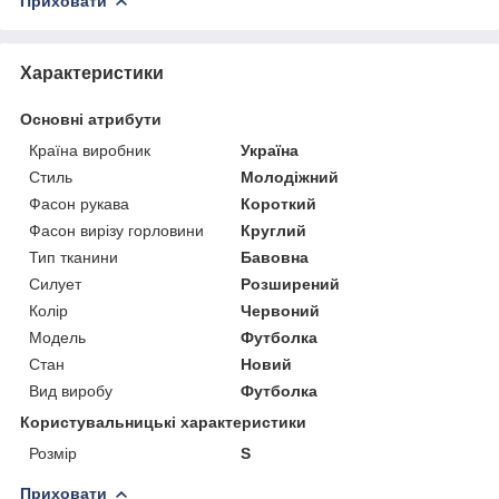
Приховати
Характеристики
Основні атрибути
Країна виробник
Україна
Стиль
Молодіжний
Фасон рукава
Короткий
Фасон вирізу горловини
Круглий
Тип тканини
Бавовна
Силует
Розширений
Колір
Червоний
Модель
Футболка
Стан
Новий
Вид виробу
Футболка
Користувальницькі характеристики
Розмір
S
Приховати