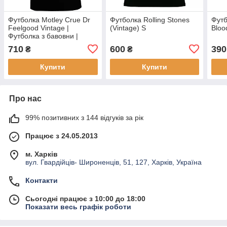
Футболка Motley Crue Dr
Футболка Rolling Stones
Футб
Feelgood Vintage |
(Vintage) S
Bloo
Футболка з бавовни |
Футболка чорна |
710
600
390
₴
₴
Футболка музична
Купити
Купити
Про нас
99% позитивних з 144 відгуків за рік
Працює з 24.05.2013
м. Харків
вул. Гвардійців- Широненців, 51, 127, Харків, Україна
Контакти
Сьогодні працює з 10:00 до 18:00
Показати весь графік роботи