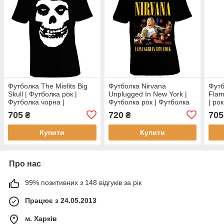
Футболка The Misfits Big
Футболка Nirvana
Футб
Skull | Футболка рок |
Unplugged In New York |
Flam
Футболка чорна |
Футболка рок | Футболка
| ро
Футболка з музичною
чорна | Футболка з
фут
705
720
705
₴
₴
тематикою
музичною тематикою
Купити
Купити
Про нас
99% позитивних з 148 відгуків за рік
Працює з 24.05.2013
м. Харків