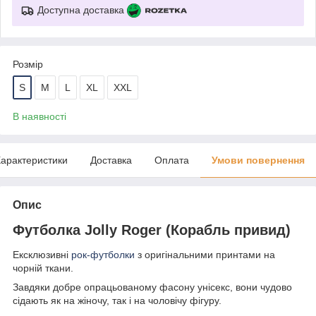
Доступна доставка
Розмір
S
M
L
XL
XXL
В наявності
арактеристики
Доставка
Оплата
Умови повернення
Опис
Футболка Jolly Roger (Корабль привид)
Ексклюзивні
рок-футболки
з оригінальними принтами на
чорній ткани.
Завдяки добре опрацьованому фасону унісекс, вони чудово
сідають як на жіночу, так і на чоловічу фігуру.