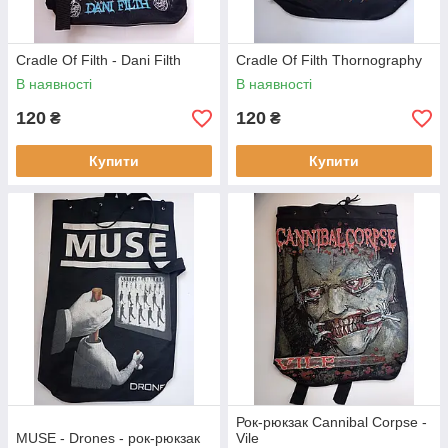
Cradle Of Filth - Dani Filth
Cradle Of Filth Thornography
В наявності
В наявності
120
120
₴
₴
Купити
Купити
Рок-рюкзак Cannibal Corpse -
MUSE - Drones - рок-рюкзак
Vile